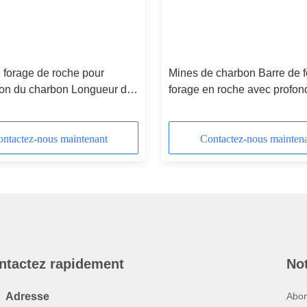
 forage de roche pour
Mines de charbon Barre de f
tion du charbon Longueur de
forage en roche avec profon
tres, dureté HRC 48 à 55
forage 50-100 mètres
ntactez-nous maintenant
Contactez-nous mainten
ntactez rapidement
Not
Adresse
Abon