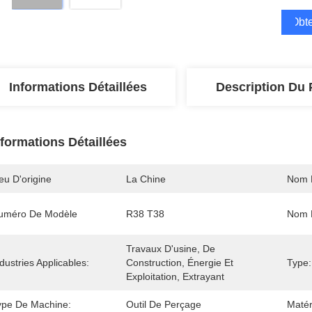
Obte
Informations Détaillées
Description Du 
nformations Détaillées
eu D'origine
La Chine
Nom 
uméro De Modèle
R38 T38
Nom D
Travaux D'usine, De 
dustries Applicables:
Construction, Énergie Et 
Type:
Exploitation, Extrayant
ype De Machine:
Outil De Perçage
Matér