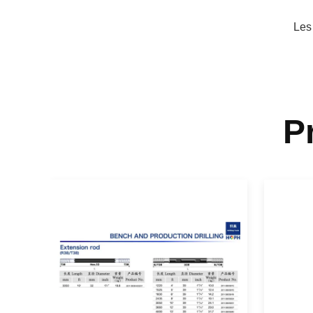
Les
P