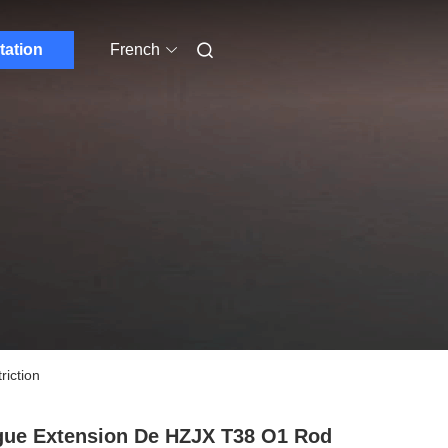
tation
French
iction
ue Extension De HZJX T38 O1 Rod