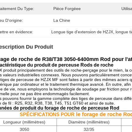
raitement Du Type:
Pièce Forgéee
Utilis
eu D'origine:
La Chine
ettre en évidence:
Longue tige d'extension de HZJX
, 
longue t
escription Du Produit
age de roche de R38/T38 3050-6400mm Rod pour l'a
actéristique du produit de perceuse Rods de roche
 produit principalement des outils de roche-perçage pour le mien, la con
es valeurs industrielles connexes. Nous pouvons particulièrement concevo
tiges de perceuse de HZJX MF sont faites à partir des mêmes aciers 
rique par ordinateur et le traitement thermique avancé. En outre, afi
e de vie, nous employons la technologie de soudage par friction pour relie
femelle pour ne pas être endommagés facilement.
 pouvons fournir la gamme complète des tiges de perceuse dans différe
le de fil : R25, R32, R38, T38, T45, T51 GT60 et ainsi de suite.
nées de produit
 du
forage de roche de
perceuse
Rod
le forage de roche Ro
SPÉCIFICATIONS POUR
Longueur (millimètres)
Diamètre (millimètres)
3050
32/35