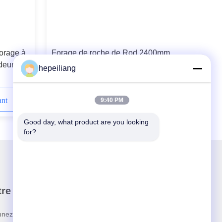
orage à
Forage de roche de Rod 2400mm
deur de
hepeiliang
ant
Contactez-nous maintenant
9:40 PM
Good day, what product are you looking 
for?
re newsletter
nez-vous à notre newsletter pour des réductions et