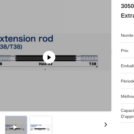
3050
Extr
Nombre
Prix:
Emball
Périod
Méthod
Capaci
D'appr