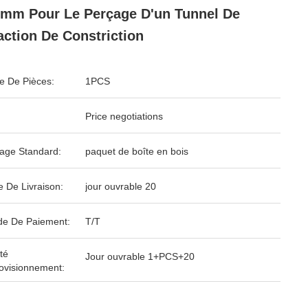
mm Pour Le Perçage D'un Tunnel De
action De Constriction
 De Pièces:
1PCS
Price negotiations
age Standard:
paquet de boîte en bois
e De Livraison:
jour ouvrable 20
e De Paiement:
T/T
té
Jour ouvrable 1+PCS+20
ovisionnement: