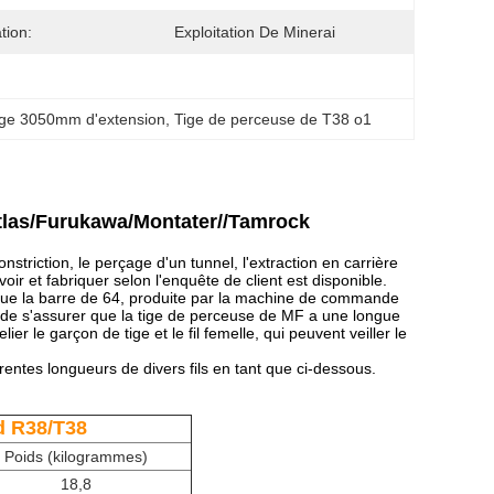
ation:
Exploitation De Minerai
ige 3050mm d'extension
, 
Tige de perceuse de T38 o1
tlas/Furukawa/Montater//Tamrock
striction, le perçage d'un tunnel, l'extraction en carrière
ir et fabriquer selon l'enquête de client est disponible.
que la barre de 64, produite par la machine de commande
n de s'assurer que la tige de perceuse de MF a une longue
r le garçon de tige et le fil femelle, qui peuvent veiller le
ntes longueurs de divers fils en tant que ci-dessous.
d R38/T38
Poids (kilogrammes)
18,8