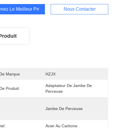
nez Le Meilleur Prix
Nous Contacter
Produit
De Marque
HZJX
Adaptateur De Jambe De 
e Produit:
Perceuse
Jambe De Perceuse
iel:
Acier Au Carbone