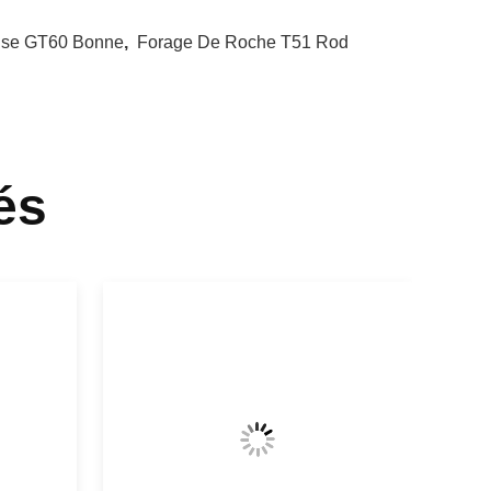
use GT60 Bonne
,
Forage De Roche T51 Rod
és