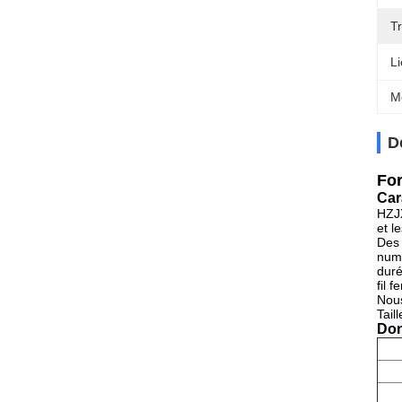
T
Li
M
D
For
Car
HZJX
et l
Des 
numé
duré
fil 
Nous
Tail
Don