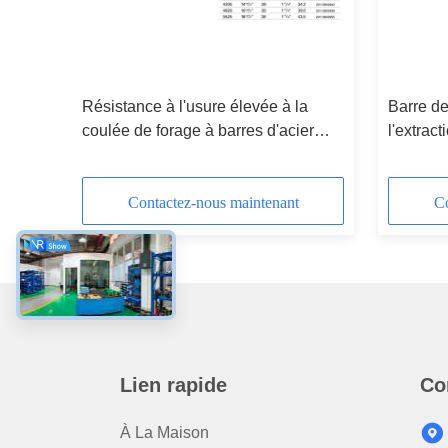
que
Résistance à l'usure élevée à la
Barre de
coulée de forage à barres d'acier
l'extrac
pour le traitement de la promotion à
1 à 6 mè
chaud
Contactez-nous maintenant
Co
Lien rapide
Co
À La Maison