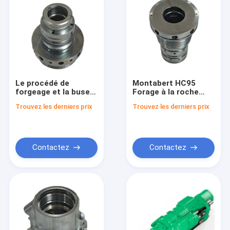
Le procédé de
Montabert HC95
forgeage et la buse
Forage à la roche
de rinçage 86778503
101048647 Buse
Trouvez les derniers prix
Trouvez les derniers prix
sont une
avec cage de support
combinaison parfaite
Conception C CA
pour la perceuse
MBW Conception en
Montabert HC28
laiton
Contactez
Contactez