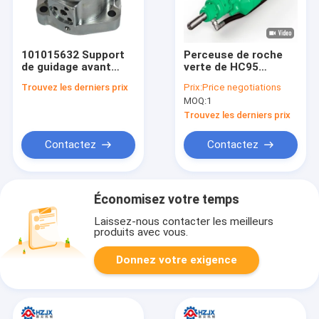
101015632 Support
Perceuse de roche
de guidage avant
verte de HC95
pour le forgeage de
Montabert T45 M
Trouvez les derniers prix
Prix:
Price negotiations
forgeage de
Montabert Drifter
MOQ:
1
forgeage sur roche
180KG
Montabert HC95
Trouvez les derniers prix
Contactez
Contactez
Économisez votre temps
Laissez-nous contacter les meilleurs
produits avec vous.
Donnez votre exigence