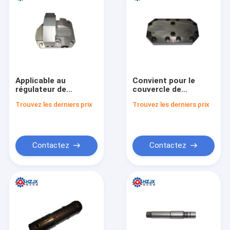
Applicable au
Convient pour le
régulateur de
couvercle de
pression Montabert
l'accumulateur
Trouvez les derniers prix
Trouvez les derniers prix
HC95 bloc 86788106
Montabert HC95
86746492
Contactez
Contactez