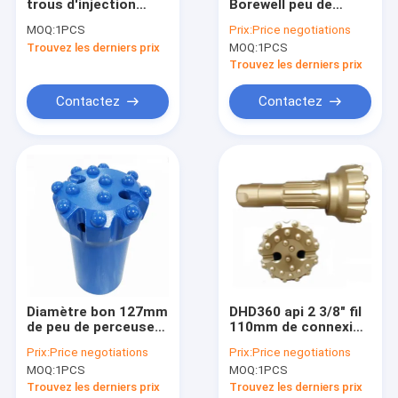
trous d'injection
Borewell peu de
Le spectacle VR
d'eau et les tuyaux
perceuse de marteau
MOQ:
1PCS
Prix:
Price negotiations
de décharge de
de 4 pouces api 2
Trouvez les derniers prix
MOQ:
1PCS
boues Montabert
3/8" repérage
À propos de nous
HC109, numéro de
Trouvez les derniers prix
pièce 86338993
Visite de l'usine
Contactez
Contactez
Contrôle de la qualité
Nous contacter
Nouvelles
Les affaires
Demandez un devis
Diamètre bon 127mm
DHD360 api 2 3/8" fil
de peu de perceuse
110mm de connexion
du peu YK05 64mm
mordu par marteau
Prix:
Price negotiations
Prix:
Price negotiations
de forage de roche
de Reg DTH
Pièces de forage en roche
MOQ:
1PCS
MOQ:
1PCS
du perçage T45
Trouvez les derniers prix
Trouvez les derniers prix