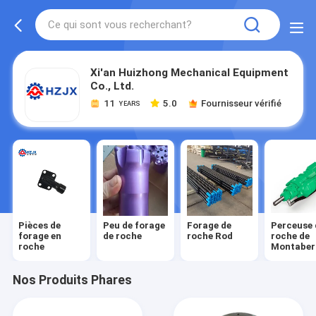
Xi'an Huizhong Mechanical Equipment
Co., Ltd.
11
5.0
Fournisseur vérifié
YEARS
Pièces de
Peu de forage
Forage de
Perceuse 
forage en
de roche
roche Rod
roche de
roche
Montaber
Nos Produits Phares