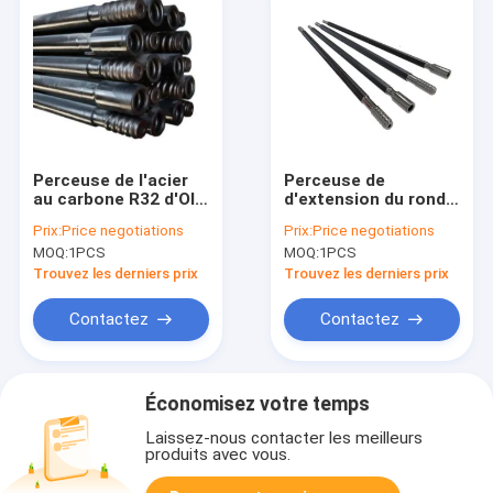
Perceuse de l'acier
Perceuse de
au carbone R32 d'OIN
d'extension du rond
9001 Rod 3660mm
T38 Rod 10.25kg
Prix:
Price negotiations
Prix:
Price negotiations
pour la constriction
pour le perçage bon
MOQ:
1PCS
MOQ:
1PCS
de extraction
Trouvez les derniers prix
Trouvez les derniers prix
Contactez
Contactez
Économisez votre temps
Laissez-nous contacter les meilleurs
produits avec vous.