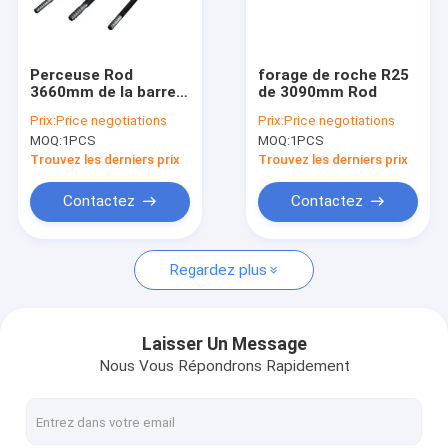
Le spectacle VR
À propos de nous
Perceuse Rod
forage de roche R25
3660mm de la barre
de 3090mm Rod
Visite de l'usine
R25 de 64
Prix:
Price negotiations
Prix:
Price negotiations
MOQ:
1PCS
MOQ:
1PCS
Contrôle de la qualité
Trouvez les derniers prix
Trouvez les derniers prix
Nous contacter
Contactez
Contactez
Nouvelles
Regardez plus
Les affaires
Demandez un devis
Laisser Un Message
Nous Vous Répondrons Rapidement
Pièces de forage en roche