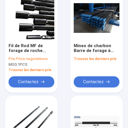
Fil de Rod MF de
Mines de charbon
forage de roche
Barre de forage à
T38/T51/T45/R32/R25
forage en roche avec
Prix:
Price negotiations
Trouvez les derniers prix
profondeur de forage
MOQ:
1PCS
50-100 mètres
Trouvez les derniers prix
Contactez
Contactez
À la maison
Produits
Vidéos