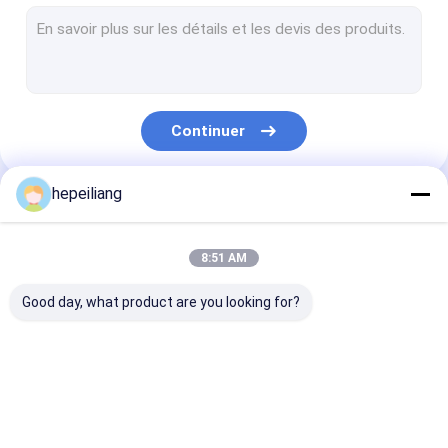
Peu de forage de roche
Forage de roche Rod
Perceuse de roche de Montabert
Continuer
Accessoires de perceuse de roche
Douille d'accouplement filetée
hepeiliang
Nos Catégories
Adaptateur de jambe de perceuse
8:51 AM
Piston d'impact
Good day, what product are you looking for?
Élément hydraulique de filtre à huile
Peu de marteau de DTH
Pièces de forage en
Peu de forage de
Forage de roc
Kit de joint de cylindre hydraulique
roche
roche