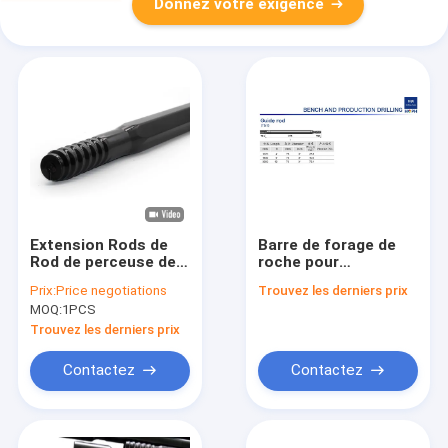
Donnez votre exigence
Extension Rods de
Barre de forage de
Rod de perceuse de
roche pour
roche de Miningwell
l'extraction du
Prix:
Price negotiations
Trouvez les derniers prix
Hex35 R38 pour
charbon Longueur de
MOQ:
1PCS
l'installation de
1 à 6 mètres, dureté
perceuse de hard
HRC 48 à 55
Trouvez les derniers prix
rock
Contactez
Contactez