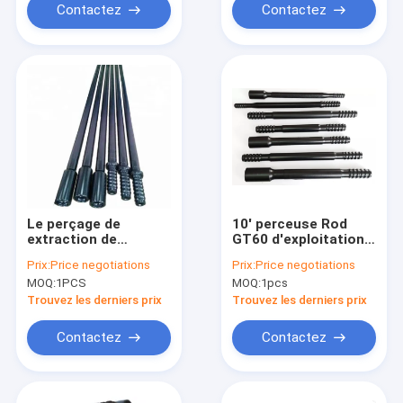
Contactez
Contactez
Le perçage de
10' perceuse Rod
extraction de
GT60 d'exploitation
Downhole de roche
de perceuse de roche
Prix:
Price negotiations
Prix:
Price negotiations
usine le forage de
de Rod 3050mm
MOQ:
1PCS
MOQ:
1pcs
roche prolongé de
d'extension de
carbure de MF Rod
perceuse de marteau
Trouvez les derniers prix
Trouvez les derniers prix
de dessus de RS
Contactez
Contactez