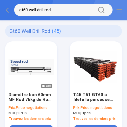
Gt60 Well Drill Rod
(45)
Diamètre bon 60mm
T45 T51 GT60 a
MF Rod 76kg de Rod
fileté la perceuse
de perceuse GT60
Rod d'extension de
Prix:
Price negotiations
Prix:
Price negotiations
4305mm pour l'atlas
Rod de perçage de
MOQ:
1PCS
MOQ:
1pcs
Furukawa
MF T38
Trouvez les derniers prix
Trouvez les derniers prix