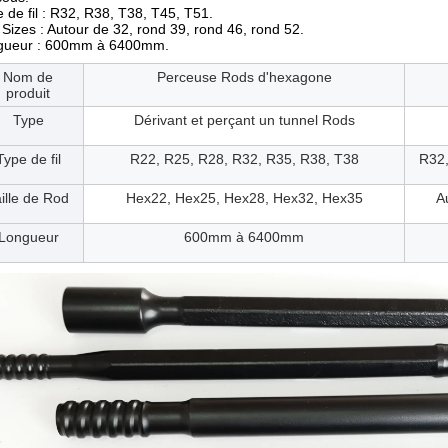
le de fil : R32, R38, T38, T45, T51.
Sizes : Autour de 32, rond 39, rond 46, rond 52.
gueur : 600mm à 6400mm.
Nom de
Perceuse Rods d'hexagone
produit
Type
Dérivant et perçant un tunnel Rods
Type de fil
R22, R25, R28, R32, R35, R38, T38
R32,
ille de Rod
Hex22, Hex25, Hex28, Hex32, Hex35
A
Longueur
600mm à 6400mm