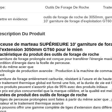
ype:
Outils De Forage De Roche
Trait
outils de forage de roche de 3050mm
, 
garn
ettre en évidence:
10' garniture de forage d'exploitation GT60
escription Du Produit
ceuse de marteau SUPÉRIEURE 10' garniture de forag
l'extension 3050mm GT60 pour le mien
actéristique du produit
des outils de forage de roche
arniture de forage prolongée est conçue pour transférer l'énergie ma
rdition d'énergie dans la ficelle de perceuse.
ait du même acier que
echnologie de production avancée : Production à la machine de comma
ncé
arniture de forage entièrement carburée, résistant à l'usure et de haute
e traitement thermique global est formé une fois, et la durée de vie est
os produits peuvent s'assortir plus de 95% avec des produits initiaux
e prix est plus concurrentiel que la marque célèbre, et la qualité est mei
nées de produit des outils de forage de roche
tiges de perceuse prolongées sont faites à partir du même acier que 
nateur et le traitement thermique avancé
 pouvons offrir une gamme complète de tiges d'extension dans différe
sous.