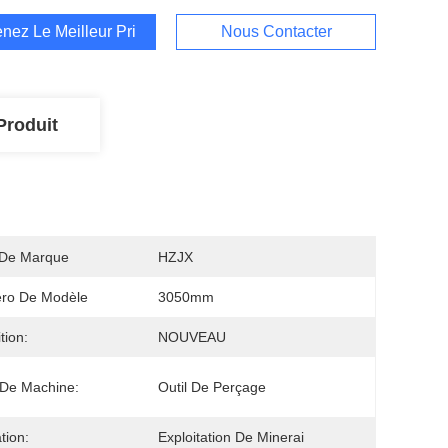
nez Le Meilleur Prix
Nous Contacter
Produit
De Marque
HZJX
ro De Modèle
3050mm
tion:
NOUVEAU
De Machine:
Outil De Perçage
ation:
Exploitation De Minerai