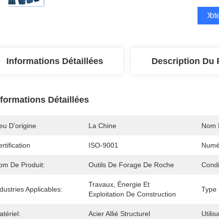
Obte
Informations Détaillées
Description Du 
nformations Détaillées
eu D'origine
La Chine
Nom 
rtification
ISO-9001
Numé
om De Produit:
Outils De Forage De Roche
Condi
Travaux, Énergie Et 
dustries Applicables:
Type 
Exploitation De Construction
tériel:
Acier Allié Structurel
Utilis