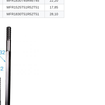
MFR1830T45R46T45
22,20
MFR1525T51R52T51
17,85
MFR1830T51R52T51
28,10