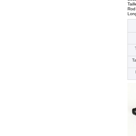
Tail
Rod 
Lon
Ta