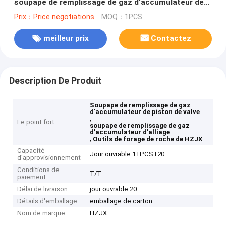
soupape de remplissage de gaz d'accumulateur de
piston de valve
Prix：Price negotiations
MOQ：1PCS
meilleur prix
Contactez
Description De Produit
Soupape de remplissage de gaz
d'accumulateur de piston de valve
,
Le point fort
soupape de remplissage de gaz
d'accumulateur d'alliage
,
Outils de forage de roche de HZJX
Capacité
Jour ouvrable 1+PCS+20
d'approvisionnement
Conditions de
T/T
paiement
Délai de livraison
jour ouvrable 20
Détails d'emballage
emballage de carton
Nom de marque
HZJX