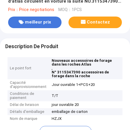
d'atlas circulent en voiture la suite NO.3115347390
de joint
Prix：Price negotiations
MOQ：1PCS
meilleur prix
Contactez
Description De Produit
Nouveaux accessoires de forage
dans les roches Atlas
Le point fort
,
N° 3115347390 accessoires de
forage dans la roche
Capacité
Jour ouvrable 1+PCS+20
d'approvisionnement
Conditions de
T/T
paiement
Délai de livraison
jour ouvrable 20
Détails d'emballage
emballage de carton
Nom de marque
HZJX