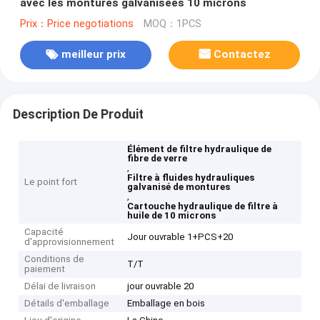
avec les montures galvanisées 10 microns
Prix：Price negotiations
MOQ：1PCS
meilleur prix
Contactez
Description De Produit
Élément de filtre hydraulique de
fibre de verre
,
Filtre à fluides hydrauliques
Le point fort
galvanisé de montures
,
Cartouche hydraulique de filtre à
huile de 10 microns
Capacité
Jour ouvrable 1+PCS+20
d'approvisionnement
Conditions de
T/T
paiement
Délai de livraison
jour ouvrable 20
Détails d'emballage
Emballage en bois